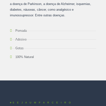
a doença de Parkinson, a doença de Alzheimer, isquemias,
diabetes, náuseas, câncer, como analgésico e
imunossupressor. Entre outras doenças.
Pomada
Adesivo
Gotas
100% Natural
#S E J A U M P A R C E I R O