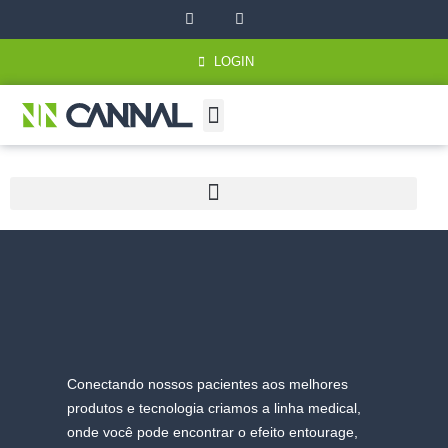
F
I
Ir
a
n
para
c
s
e
t
o
LOGIN
b
a
o
g
conteúdo
o
r
k
a
m
QUEM SOMOS
ÁREAS DE ATUAÇÃO
SEJA PARCEIRO
PÁGINA INICIAL
Conectando nossos pacientes aos melhores
produtos e tecnologia criamos a linha medical,
onde você pode encontrar o efeito entourage,